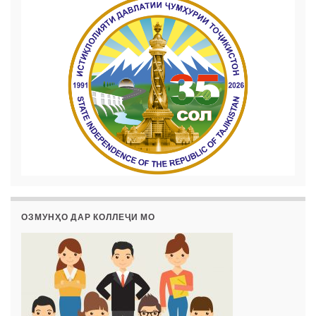
ОЗМУНҲО ДАР КОЛЛЕҶИ МО