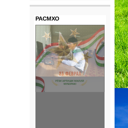
РАСМХО
Маркази тести