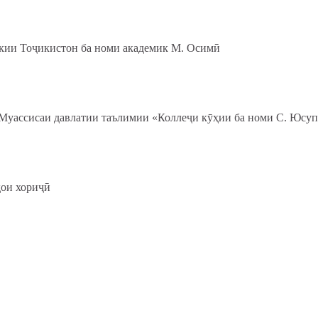
икии Тоҷикистон ба номи академик М. Осимӣ
 Муассисаи давлатии таълимии «Коллеҷи кӯҳии ба номи С. Юсу
ҳои хориҷӣ