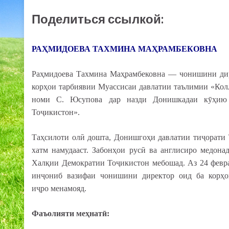
Поделиться ссылкой:
РАҲМИДОЕВА ТАХМИНА МАҲРАМБЕКОВНА
Раҳмидоева Тахмина Маҳрамбековна — чонишини дир
корҳои тарбиявии Муассисаи давлатии таълимии «Кол
номи С. Юсупова дар назди Донишкадаи кӯҳию 
Тоҷикистон».
Таҳсилоти олӣ дошта, Донишгоҳи давлатии тиҷорати
хатм намудааст. Забонҳои русӣ ва англисиро медона
Халқии Демократии Тоҷикистон мебошад. Аз 24 февр
инҷониб вазифаи чонишини директор оид ба корҳо
иҷро менамояд.
Фаъолияти меҳнатӣ: