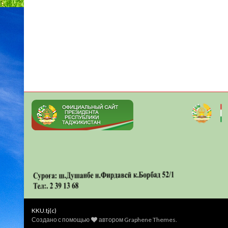
KKU.tj(c)
Создано с помощью
автором
Graphene Themes
.