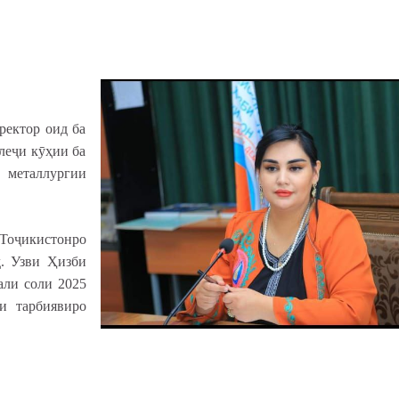
ектор оид ба
леҷи кӯҳии ба
металлургии
 Тоҷикистонро
д. Узви Ҳизби
али соли 2025
и тарбиявиро