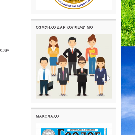
ОЗМУНҲО ДАР КОЛЛЕҶИ МО
пова»
МАҚОЛАҲО