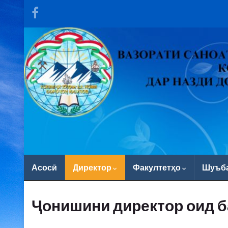
Асосӣ
Директор
Факултетҳо
Шуъб
Ҷонишини директор оид б