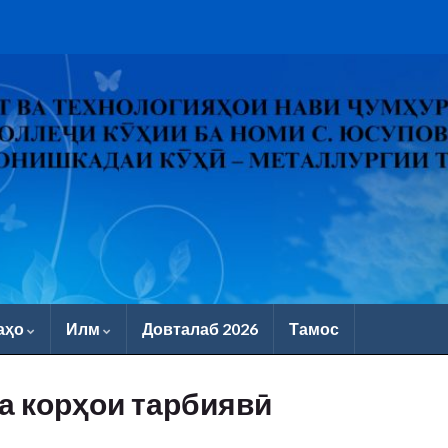
аҳо
Илм
Довталаб 2026
Тамос
а корҳои тарбиявӣ