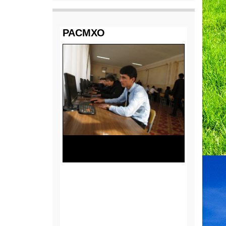
РАСМХО
Маркази тести