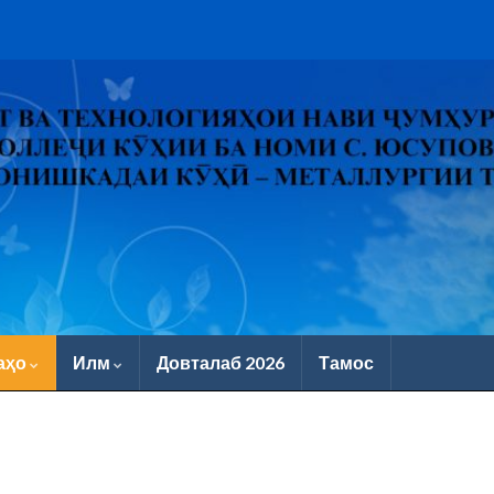
аҳо
Илм
Довталаб 2026
Тамос