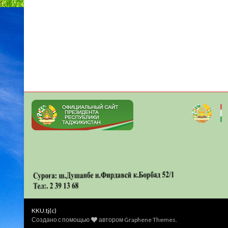
KKU.tj(c)
Создано с помощью
автором
Graphene Themes
.