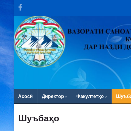
Асосӣ
Директор
Факултетҳо
Шуъб
Шуъбаҳо