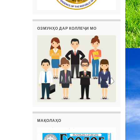
ОЗМУНҲО ДАР КОЛЛЕҶИ МО
МАҚОЛАҲО