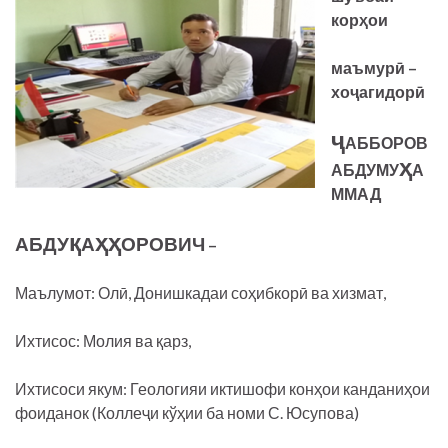
корҳои
маъмурӣ
–
хоҷагидорӣ
ҷ
АББОРОВ
ҳ
АБДУМУ
А
ММАД
қ
ҳҳ
АБДУ
А
ОРОВИЧ
–
Маълумот: Олӣ, Донишкадаи соҳибкорӣ ва хизмат,
Ихтисос: Молия ва қарз,
Ихтисоси якум: Геологияи иктишофи конҳои канданиҳои
фоиданок (Коллеҷи кўҳии ба номи С. Юсупова)