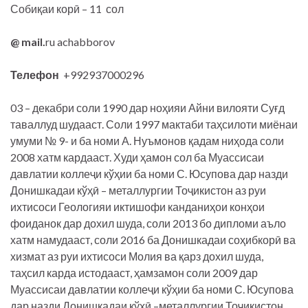
Собиқаи корӣ – 11 сол
@
mail
.
ru achabborov
Телефон
+992937000296
03 – декабри соли 1990 дар ноҳияи Айни вилояти Суғд
таваллуд шудааст. Соли 1997 мактаби таҳсилоти миёнаи
умуми № 9- и ба номи А. Нуъмонов қадам ниҳода соли
2008 хатм кардааст. Худи ҳамон сол ба Муассисаи
давлатии коллеҷи кўҳии ба номи С. Юсупова дар назди
Донишкадаи кўҳӣ – металлургии Тоҷикистон аз руи
ихтисоси Геологияи иктишофи канданиҳои конҳои
фоиданок дар дохил шуда, соли 2013 бо дипломи аъло
хатм намудааст, соли 2016 ба Донишкадаи соҳибкорӣ ва
хизмат аз руи ихтисоси Молия ва қарз дохил шуда,
таҳсил карда истодааст, ҳамзамон соли 2009 дар
Муассисаи давлатии коллеҷи кўҳии ба номи С. Юсупова
дар назди Донишкадаи кўҳӣ –металлургии Тоҷикистон