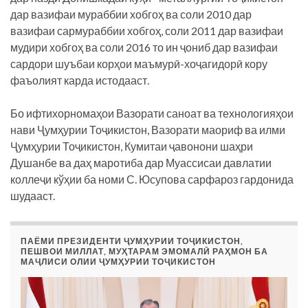
дар вазифаи мураббии хобгоҳ ва соли 2010 дар
вазифаи сармураббии хобгоҳ, соли 2011 дар вазифаи
мудири хобгоҳ ва соли 2016 то ин ҷониб дар вазифаи
сардори шуъбаи корҳои маъмурӣ-хоҷагидорӣ кору
фаъолият карда истодааст.
Бо ифтихорномаҳои Вазорати саноат ва технологияҳои
нави Ҷумҳурии Тоҷикистон, Вазорати маориф ва илми
Ҷумҳурии Тоҷикистон, Кумитаи ҷавонони шаҳри
Душанбе ва даҳ маротиба дар Муассисаи давлатии
коллеҷи кўҳии ба номи С. Юсупова сарфароз гардонида
шудааст.
ПАЁМИ ПРЕЗИДЕНТИ ҶУМҲУРИИ ТОҶИКИСТОН,
ПЕШВОИ МИЛЛАТ, МУҲТАРАМ ЭМОМАЛӢ РАҲМОН БА
МАҶЛИСИ ОЛИИ ҶУМҲУРИИ ТОҶИКИСТОН