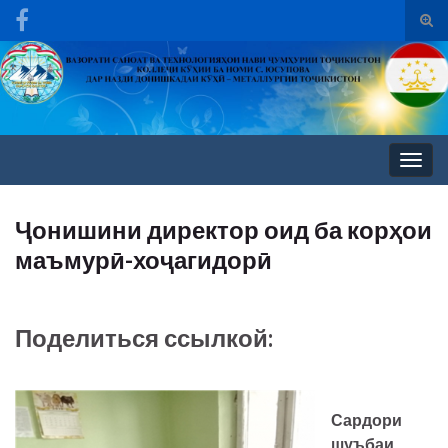
Вкл/
вык
Search for:
фор
пои
Вкл/
выкл
нави
Ҷонишини директор оид ба корҳои
маъмурӣ-хоҷагидорӣ
Поделиться ссылкой:
Сардори
шуъбаи