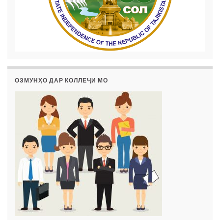
ОЗМУНҲО ДАР КОЛЛЕҶИ МО