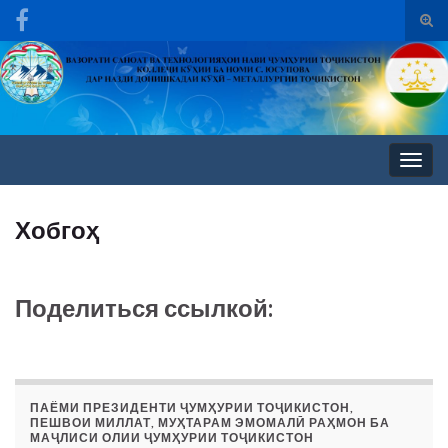
Вкл/
вык
Search for:
фор
пои
Вкл/
выкл
нави
Хобгоҳ
Поделиться ссылкой:
ПАЁМИ ПРЕЗИДЕНТИ ҶУМҲУРИИ ТОҶИКИСТОН,
ПЕШВОИ МИЛЛАТ, МУҲТАРАМ ЭМОМАЛӢ РАҲМОН БА
МАҶЛИСИ ОЛИИ ҶУМҲУРИИ ТОҶИКИСТОН