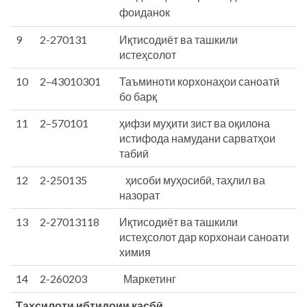
фоиданок
9
2-270131
Иқтисодиёт ва ташкили
истеҳсолот
10
2–43010301
Таъминоти корхонаҳои саноатӣ
бо барқ
11
2–570101
ҳифзи муҳити зист ва оқилона
истифода намудани сарватҳои
табиӣ
12
2-250135
ҳисоби муҳосибӣ, таҳлил ва
назорат
13
2-27013118
Иқтисодиёт ва ташкили
истеҳсолот дар корхонаи саноати
химия
14
2-260203
Маркетинг
Таҳсилоти ибтидоии касбӣ