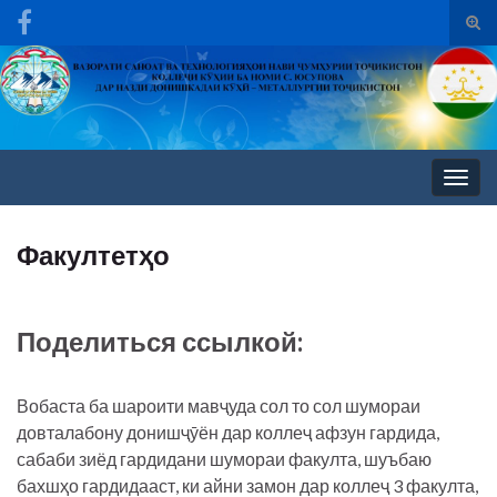
Вкл/
вык
Search for:
фор
пои
Вкл/
выкл
нави
Факултетҳо
Поделиться ссылкой:
Вобаста ба шароити мавҷуда сол то сол шумораи
довталабону донишҷӯён дар коллеҷ афзун гардида,
сабаби зиёд гардидани шумораи факулта, шуъбаю
бахшҳо гардидааст, ки айни замон дар коллеҷ 3 факулта,