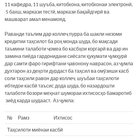
11 кафедра, 11 шуъба, китобхона, китобхонаи электронӣ,
5 бахш, маркази тестӣ, маркази бақайдгирӣ ва
машварат амал менамояд.
Раванди таълим дар коллеҷ пурра ба шакли низоми
кредитии таҳсилот ба роҳ монда шуда, бо мақсади
таъмини талаботи ҷомеа бо касбҳои коргарӣ ва дар ин
замина пиёда гардонидани сиёсати ҳукумати ҷумҳурӣ
дар самти фаро гирифтани ҷавонону наврасон, аз ҷумла
духтарон аз деҳоти дурдаст ба таҳсил ва омӯзиши касб
соли таҳсили равон дар коллеҷ шуъбаи таҳсилоти
ибтидои касбӣ таъсис дода шуда, бо назардошти
талаботи бозори меҳнат шумораи ихтисосҳо бамаротиб
зиёд карда шудааст. Аз ҷумла:
№
Рамз
Ихтисос
Таҳсилоти миёнаи касбӣ