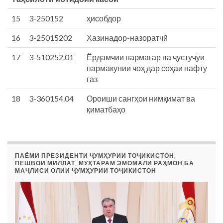
15
3-250152
ҳисобдор
16
3-25015202
Хазинадор-назоратчӣ
17
3-510252.01
Ёрдамчии пармагар ва ҷустуҷӯи
пармакунии чоҳ дар соҳаи нафту
газ
18
3-360154.04
Ороиши сангҳои нимқимат ва
қиматбаҳо
ПАЁМИ ПРЕЗИДЕНТИ ҶУМҲУРИИ ТОҶИКИСТОН,
ПЕШВОИ МИЛЛАТ, МУҲТАРАМ ЭМОМАЛӢ РАҲМОН БА
МАҶЛИСИ ОЛИИ ҶУМҲУРИИ ТОҶИКИСТОН