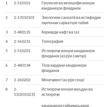
1
2-510101
Геология ва иктишофи конҳои
канданиҳои фоиданок
2
2-57010101
Экологияи саноатӣ ва истифодаи
оқилонаи сарватҳои табиӣ
3
2-480135
Коркарди нафт ва газ
4
2-560231
Топография
5
2-510201
Истихроҷи конҳои канданиҳои
фоиданок (аз рӯи самтҳо)
6
2-480134
Тоза кардани канданиҳои
фоиданок
7
2-260202
Менеҷмент (аз рӯи соҳа)
8
2-
Истихроҷи конҳои маъдан ва
5102010231
истихроҷи
канданиҳои ғайримаъдани