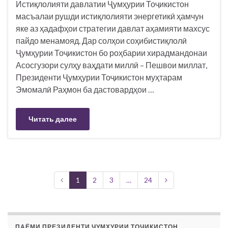
Истиқлолияти давлатии Ҷумҳурии Тоҷикистон
масъалаи рушди истиқлолияти энергетикӣ ҳамчун
яке аз ҳадафҳои стратегии давлат аҳамияти махсус
пайдо менамояд. Дар солҳои соҳибистиқлолӣ
Ҷумҳурии Тоҷикистон бо роҳбарии хирадмандонаи
Асосгузори сулҳу ваҳдати миллӣ – Пешвои миллат,
Президенти Ҷумҳурии Тоҷикистон муҳтарам
Эмомалӣ Раҳмон ба дастовардҳои …
Читать далее
1
2
3
…
24
ПАЁМИ ПРЕЗИДЕНТИ ҶУМҲУРИИ ТОҶИКИСТОН,