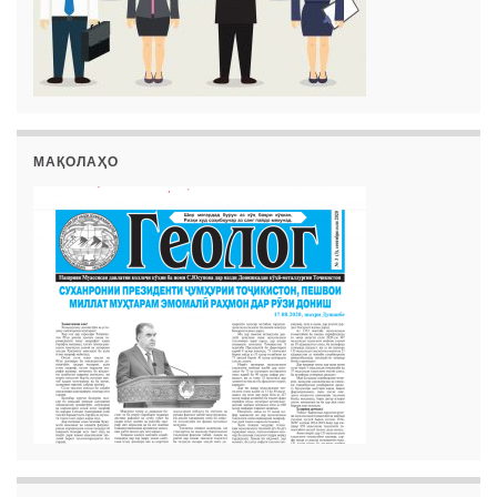
МАҚОЛАҲО