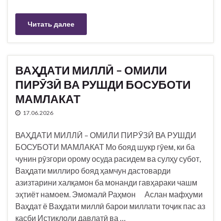
Читать далее
ВАҲДАТИ МИЛЛӢ – ОМИЛИ
ПИРӮЗӢ ВА РУШДИ БОСУБОТИ
МАМЛАКАТ
17.06.2026
ВАҲДАТИ МИЛЛӢ – ОМИЛИ ПИРӮЗӢ ВА РУШДИ
БОСУБОТИ МАМЛАКАТ Мо бояд шукр гӯем, ки ба
чунин рӯзгори орому осуда расидем ва сулҳу субот,
Ваҳдати миллиро бояд ҳамчун дастоварди
азизтарини халқамон ба монанди гавҳараки чашм
эҳтиёт намоем. Эмомалӣ Раҳмон Аслан мафҳуми
Ваҳдат ё Ваҳдати миллӣ барои миллати тоҷик пас аз
касби Истиқлоли давлатӣ ва …