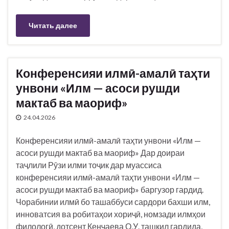
Читать далее
Конференсияи илмӣ-амалӣ таҳти
унвони «Илм — асоси рушди
мактаб ва маориф»
24.04.2026
Конференсияи илмӣ-амалӣ таҳти унвони «Илм —
асоси рушди мактаб ва маориф» Дар доираи
таҷлили Рӯзи илми тоҷик дар муассиса
конференсияи илмӣ-амалӣ таҳти унвони «Илм —
асоси рушди мактаб ва маориф» баргузор гардид.
Чорабинии илмӣ бо ташаббуси сардори бахши илм,
инноватсия ва робитаҳои хориҷӣ, номзади илмҳои
филологӣ, дотсент Кенҷаева О.У. ташкил гардида,