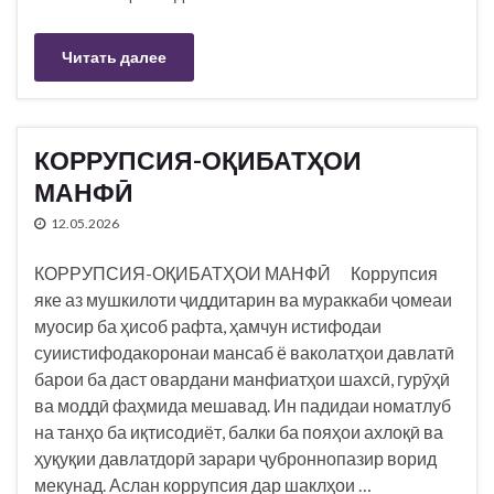
Читать далее
КОРРУПСИЯ-ОҚИБАТҲОИ
МАНФӢ
12.05.2026
КОРРУПСИЯ-ОҚИБАТҲОИ МАНФӢ Коррупсия
яке аз мушкилоти ҷиддитарин ва мураккаби ҷомеаи
муосир ба ҳисоб рафта, ҳамчун истифодаи
суиистифодакоронаи мансаб ё ваколатҳои давлатӣ
барои ба даст овардани манфиатҳои шахсӣ, гурӯҳӣ
ва моддӣ фаҳмида мешавад. Ин падидаи номатлуб
на танҳо ба иқтисодиёт, балки ба пояҳои ахлоқӣ ва
ҳуқуқии давлатдорӣ зарари ҷуброннопазир ворид
мекунад. Аслан коррупсия дар шаклҳои …