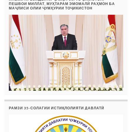
ПЕШВОИ МИЛЛАТ, МУҲТАРАМ ЭМОМАЛӢ РАҲМОН БА
МАҶЛИСИ ОЛИИ ҶУМҲУРИИ ТОҶИКИСТОН
РАМЗИ 35-СОЛАГИИ ИСТИҚЛОЛИЯТИ ДАВЛАТӢ