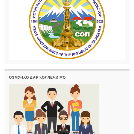
ОЗМУНҲО ДАР КОЛЛЕҶИ МО