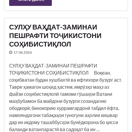
СУЛҲУ ВАҲДАТ-ЗАМИНАИ
ПЕШРАФТИ ТОҶИКИСТОНИ
СОҲИБИСТИҚЛОЛ
17.06.2026
СУЛҲУ ВАҲДАТ-ЗАМИНАИ ПЕШРАФТИ
ТОҶИКИСТОНИ СОҲИБИСТИҚЛОЛ Воқеан,
соҳибватан будан хушбахтӣ ва ифтихори бузург аст.
Тавре ҳамагон шоҳид ҳастем, имрӯзҳо маҳз аз
файзи соҳибистиқлолӣ тамоми гӯшаҳои Ватани
маҳбубамон ба майдони бузурги созандагию
ободкорӣ, бинокорию хуррамгардонӣ табдил ёфта,
намояндагони табақаҳои гуногуни аҳолии кишвар
дар ин икдому ташаббусҳои бунёдкорона бо ҳисси
баланди ватанпарастӣ ва садоқат ба ин …