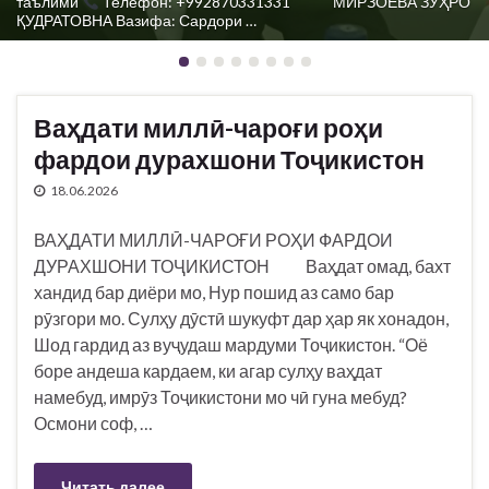
таълимӣ
пошид аз само бар рӯзгори мо. Сулҳу дӯстӣ шукуфт дар ҳар як
Телефон: +992870331331 МИРЗОЕВА ЗУҲРО
ҚУДРАТОВНА Вазифа: Сардори …
хонадон, Шод гардид аз …
Ваҳдати миллӣ-чароғи роҳи
фардои дурахшони Тоҷикистон
18.06.2026
ВАҲДАТИ МИЛЛӢ-ЧАРОҒИ РОҲИ ФАРДОИ
ДУРАХШОНИ ТОҶИКИСТОН Ваҳдат омад, бахт
хандид бар диёри мо, Нур пошид аз само бар
рӯзгори мо. Сулҳу дӯстӣ шукуфт дар ҳар як хонадон,
Шод гардид аз вуҷудаш мардуми Тоҷикистон. “Оё
боре андеша кардаем, ки агар сулҳу ваҳдат
намебуд, имрӯз Тоҷикистони мо чӣ гуна мебуд?
Осмони соф, …
Читать далее